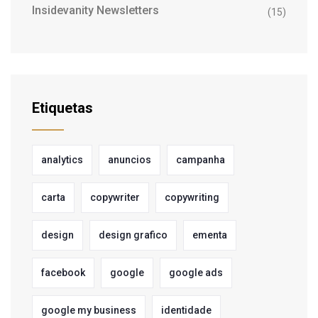
Insidevanity Newsletters
(15)
Etiquetas
analytics
anuncios
campanha
carta
copywriter
copywriting
design
design grafico
ementa
facebook
google
google ads
google my business
identidade