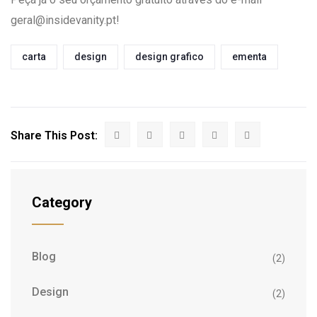
geral@insidevanity.pt!
carta
design
design grafico
ementa
Share This Post:
Category
Blog
(2)
Design
(2)