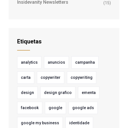
Insidevanity Newsletters
(15)
Etiquetas
analytics
anuncios
campanha
carta
copywriter
copywriting
design
design grafico
ementa
facebook
google
google ads
google my business
identidade