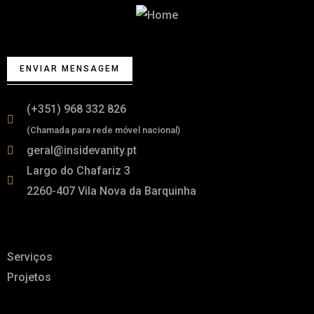
Começa por falar connosco
ENVIAR MENSAGEM
(+351) 968 332 826
(Chamada para rede móvel nacional)
geral@insidevanity.pt
Largo do Chafariz 3
2260-407 Vila Nova da Barquinha
Links
Serviços
Projetos
A pensar em ti