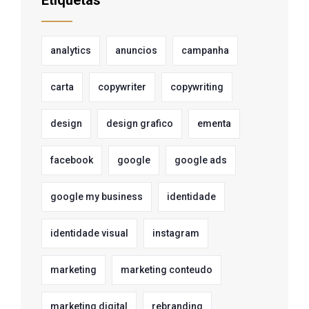
Etiquetas
analytics
anuncios
campanha
carta
copywriter
copywriting
design
design grafico
ementa
facebook
google
google ads
google my business
identidade
identidade visual
instagram
marketing
marketing conteudo
marketing digital
rebranding